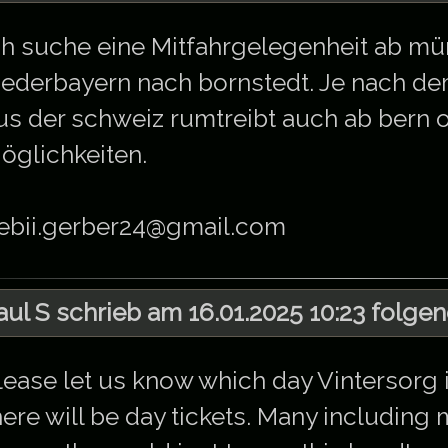
ch suche eine Mitfahrgelegenheit ab m
iederbayern nach bornstedt. Je nach dem
us der schweiz rumtreibt auch ab bern o
öglichkeiten.
ebii.gerber24@gmail.com
aul S schrieb am 16.01.2025 10:23 folgen
lease let us know which day Vintersorg 
here will be day tickets. Many including m