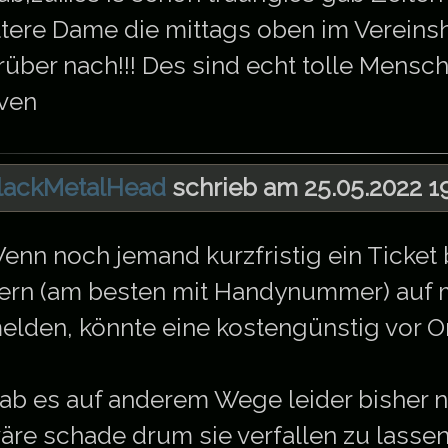
ltere Dame die mittags oben im Verein
rüber nach!!! Des sind echt tolle Mensc
ven
lackMetalHead
schrieb am 25.05.2022 19
enn noch jemand kurzfristig ein Ticket 
ern (am besten mit Handynummer) auf 
elden, könnte eine kostengünstig vor O
ab es auf anderem Wege leider bisher n
äre schade drum sie verfallen zu lassen