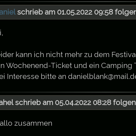
aniel
schrieb am 01.05.2022 09:58 folgen
i,
eider kann ich nicht mehr zu dem Festiv
in Wochenend-Ticket und ein Camping T
ei Interesse bitte an danielblank@mail.d
ahel schrieb am 05.04.2022 08:28 folgen
allo zusammen