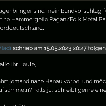
agenbringer sind mein Bandvorschlag für
st ne Hammergeile Pagan/Folk Metal B
orddeutschland.
ladi
schrieb am 15.05.2023 20:27 folgen
allo ihr Leute,
ährt jemand nahe Hanau vorbei und möch
ufsammeln? Falls ja, schreibt gerne eine