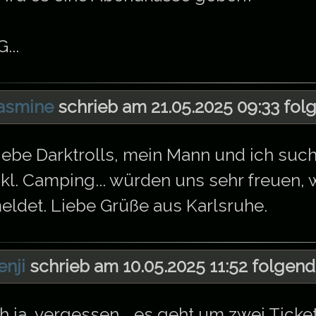
...
asmine
schrieb am 21.05.2025 09:33 fol
iebe Darktrolls, mein Mann und ich suc
nkl. Camping... würden uns sehr freuen,
eldet. Liebe Grüße aus Karlsruhe.
enji
schrieb am 10.05.2025 11:52 folgend
h ja, vergessen... es geht um zwei Ticke