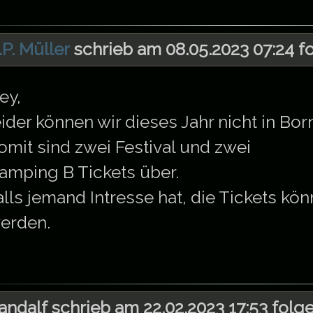
.P. Müller
schrieb am 08.05.2023 07:24 f
ey,
eider können wir dieses Jahr nicht in Bor
omit sind zwei Festival und zwei
amping B Tickets über.
alls jemand Intresse hat, die Tickets k
erden.
andalf schrieb am 22.02.2023 17:53 folg