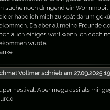
ch suche noch dringend ein Wohnmobil Ti
eider habe ich mich zu spät darum gek
ekommen. Da aber all meine Freunde dor
och auch einiges wert wenn ich doch n
ekommen würde.
anke
chmet Vollmer schrieb am 27.09.2025 19
uper Festival. Aber mega assi als mir ge
urde.