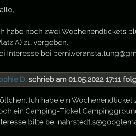
allo,
ch habe noch zwei Wochenendtickets p
Platz A) zu vergeben.
ei Interesse bei berni.veranstaltung@g
ophie D.
schrieb am 01.05.2022 17:11 fol
öllchen. Ich habe ein Wochenendticket
och ein Camping-Ticket Campingground
nteresse bitte bei nahrstedt.s@googlem