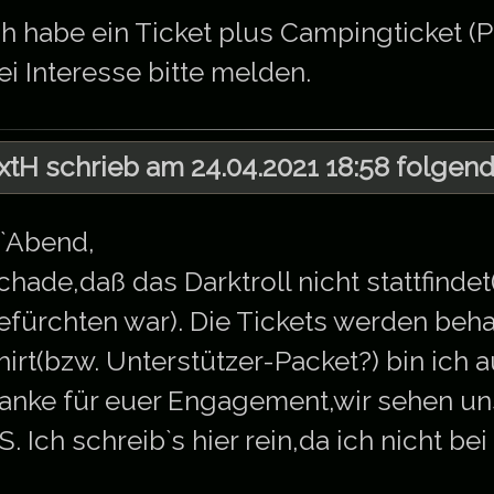
ch habe ein Ticket plus Campingticket (P
ei Interesse bitte melden.
xtH schrieb am 24.04.2021 18:58 folgend
`Abend,
chade,daß das Darktroll nicht stattfinde
efürchten war). Die Tickets werden beha
hirt(bzw. Unterstützer-Packet?) bin ich au
anke für euer Engagement,wir sehen un
.S. Ich schreib`s hier rein,da ich nicht be