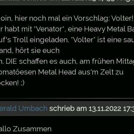
oin, hier noch mal ein Vorschlag: Volter!
hr habt mit *Venator*, eine Heavy Metal 
uf's Troll eingeladen. *Volter* ist eine 
and, hört sie euch
n. DIE schaffen es auch, am frühen Mitta
omatöesen Metal Head aus'm Zelt zu
ocken! ;)
erald Umbach
schrieb am 13.11.2022 17:
allo Zusammen