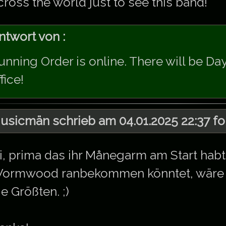
cross the world just to see this band!
ntwort von :
unning Order is online. There will be Day
fice!
usicmän schrieb am 04.01.2025 22:37 fo
i, prima das ihr Månegarm am Start hab
ormwood ranbekommen könntet, wäre da
ie Größten. ;)