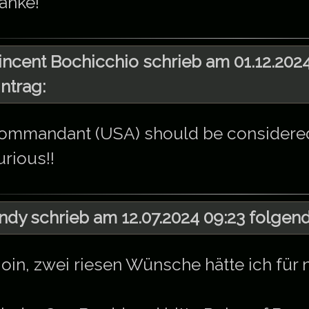
anke!
incent Bochicchio schrieb am 01.12.202
intrag:
ommandant (USA) should be considered f
urious!!
ndy schrieb am 12.07.2024 09:23 folgend
oin, zwei riesen Wünsche hätte ich für 