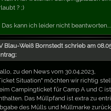
laubt ? ;)
) Das kann ich leider nicht beantworten...
V Blau-Weiß Bornstedt schrieb am 08.05
intrag:
allo, zu den News vom 30.04.2023,
Ticket Situation" möchten wir richtig stel
eim Campingticket für Camp A und C ist
nthalten. Das Müllpfand ist extra zu ent
bgabe des Mülls und Müllmarke zurücke