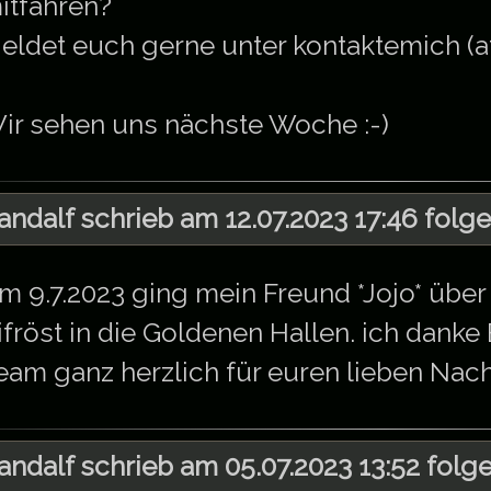
itfahren?
eldet euch gerne unter kontaktemich (at
ir sehen uns nächste Woche :-)
andalf schrieb am 12.07.2023 17:46 folg
m 9.7.2023 ging mein Freund *Jojo* über
ifröst in die Goldenen Hallen. ich danke
eam ganz herzlich für euren lieben Nach
andalf schrieb am 05.07.2023 13:52 folg