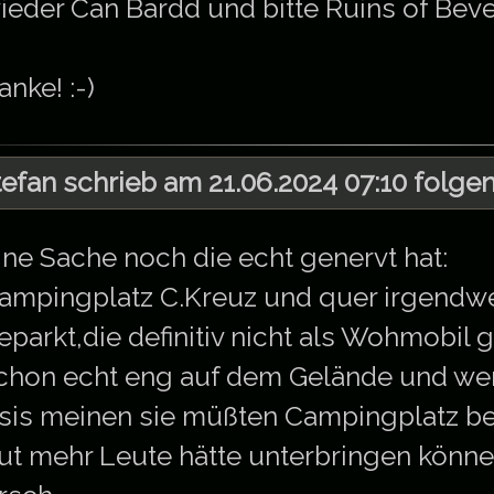
ieder Can Bardd und bitte Ruins of Beve
anke! :-)
tefan schrieb am 21.06.2024 07:10 folge
ine Sache noch die echt genervt hat:
ampingplatz C.Kreuz und quer irgendw
eparkt,die definitiv nicht als Wohmobil 
chon echt eng auf dem Gelände und we
sis meinen sie müßten Campingplatz 
ut mehr Leute hätte unterbringen können