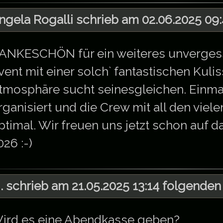
ngela Rogalli schrieb am 02.06.2025 09:
ANKESCHÖN für ein weiteres unvergessl
vent mit einer solch` fantastischen Kuli
tmosphäre sucht seinesgleichen. Einmal
rganisiert und die Crew mit all den viele
ptimal. Wir freuen uns jetzt schon auf da
026 :-)
. schrieb am 21.05.2025 13:14 folgenden 
ird es eine Abendkasse geben?