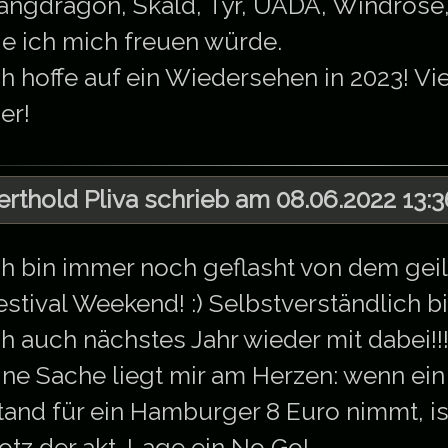
angdragon, Skald, Tyr, UADA, Windrose,Wo
ie ich mich freuen würde.
ch hoffe auf ein Wiedersehen in 2023! Vie
ier!
erthold Pliva schrieb am 08.06.2022 13:3
ch bin immer noch geflasht von dem gei
estival Weekend! :) Selbstverständlich b
ch auch nächstes Jahr wieder mit dabei!!
ine Sache liegt mir am Herzen: wenn ei
tand für ein Hamburger 8 Euro nimmt, is
rotz der akt. Lage ein No Go!