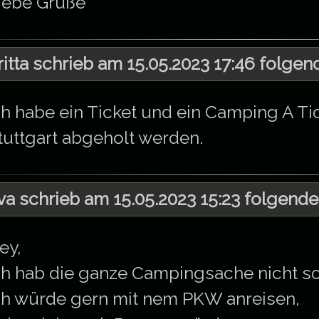
iebe Grüße
ritta schrieb am 15.05.2023 17:46 folgen
ch habe ein Ticket und ein Camping A Ti
tuttgart abgeholt werden.
va schrieb am 15.05.2023 15:23 folgende
ey,
ch hab die ganze Campingsache nicht s
ch würde gern mit nem PKW anreisen,