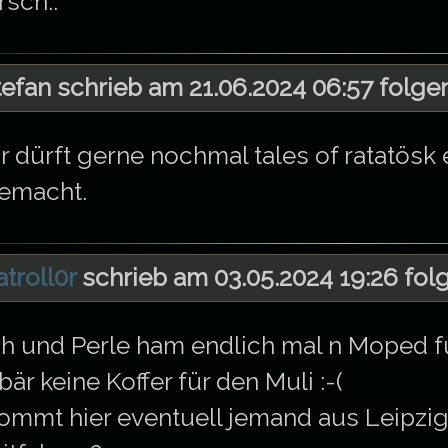
rsch..
tefan schrieb am 21.06.2024 06:57 folge
hr dürft gerne nochmal tales of ratatösk
emacht.
atroll0r
schrieb am 03.05.2024 19:26 fol
ch und Perle ham endlich mal n Moped 
bär keine Koffer für den Muli :-(
ommt hier eventuell jemand aus Leipzig