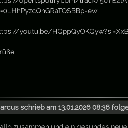
ttps://open.spotify.com/track/50YE2
i=0LHhPyzcQhGRaTOSBBp-ew
ttps://youtu.be/HQppQyOKQyw?si=XxB
rüße
arcus schrieb am 13.01.2026 08:36 folge
allo zusammen und ein gesundes neues