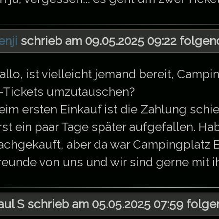
enji
schrieb am 09.05.2025 09:22 folgend
allo, ist vielleicht jemand bereit, Camp
-Tickets umzutauschen?
eim ersten Einkauf ist die Zahlung schie
rst ein paar Tage später aufgefallen. H
achgekauft, aber da war Campingplatz B 
reunde von uns und wir sind gerne mit 
aul S schrieb am 05.05.2025 07:59 folge