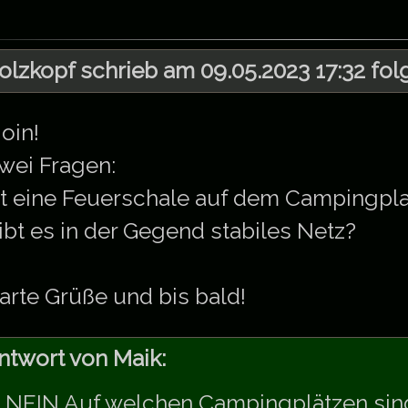
olzkopf schrieb am 09.05.2023 17:32 fol
oin!
wei Fragen:
st eine Feuerschale auf dem Campingpl
ibt es in der Gegend stabiles Netz?
arte Grüße und bis bald!
ntwort von Maik:
) NEIN Auf welchen Campingplätzen sin