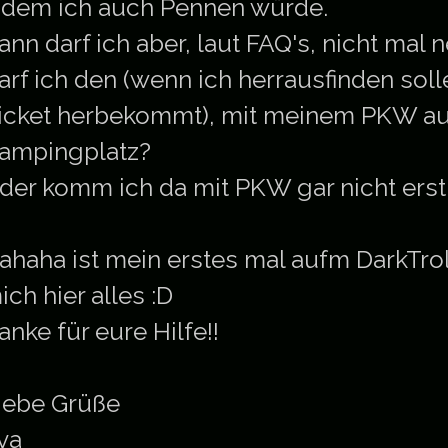
ndem ich auch Pennen würde.
ann darf ich aber, laut FAQ's, nicht mal ne
arf ich den (wenn ich herrausfinden s
icket herbekommt), mit meinem PKW 
ampingplatz?
der komm ich da mit PKW gar nicht erst
ahaha ist mein erstes mal aufm DarkTrol
ich hier alles :D
anke für eure Hilfe!!
iebe Grüße
va