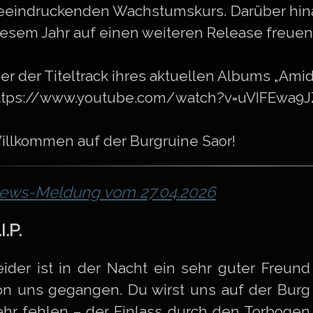
eeindruckenden Wachstumskurs. Darüber hinau
iesem Jahr auf einen weiteren Release freuen
ier der Titeltrack ihres aktuellen Albums „Amid
ttps://www.youtube.com/watch?v=uVIFEwa9
illkommen auf der Burgruine Saor!
ews-Meldung vom 27.04.2026
I.P.
eider ist in der Nacht ein sehr guter Freund
on uns gegangen. Du wirst uns auf der Burg
ehr fehlen – der Einlass durch den Torbogen