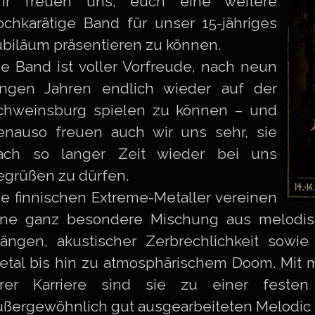
ir freuen uns, euch eine weitere
ochkarätige Band für unser 15-jähriges
ubiläum präsentieren zu können.
ie Band ist voller Vorfreude, nach neun
angen Jahren endlich wieder auf der
chweinsburg spielen zu können – und
enauso freuen auch wir uns sehr, sie
ach so langer Zeit wieder bei uns
egrüßen zu dürfen.
ie finnischen Extreme-Metaller vereinen
ine ganz besondere Mischung aus melodis
längen, akustischer Zerbrechlichkeit sowi
etal bis hin zu atmosphärischem Doom. Mit m
hrer Karriere sind sie zu einer fest
ußergewöhnlich gut ausgearbeiteten Melodic