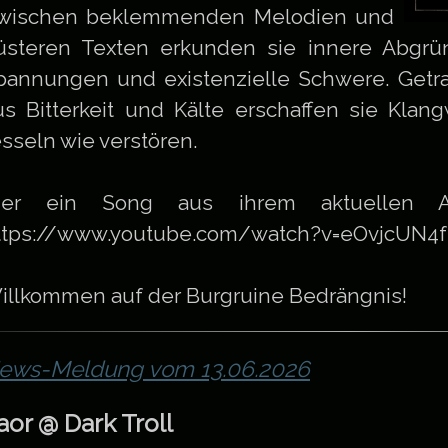
wischen beklemmenden Melodien und
üsteren Texten erkunden sie innere Abgrü
pannungen und existenzielle Schwere. Getr
us Bitterkeit und Kälte erschaffen sie Klan
esseln wie verstören.
ier ein Song aus ihrem aktuellen Alb
ttps://www.youtube.com/watch?v=eOvjcUN4
illkommen auf der Burgruine Bedrängnis!
ews-Meldung vom 13.06.2026
aor @ Dark Troll